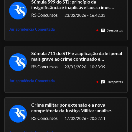
Súmula 599 do STJ: princípio da
insignificância é inaplicável aos crimes
contra a Administração Pública
RS Concursos
23/02/2026 - 16:42:33
Jurisprudência Comentada
chat
0 respostas
Súmula 711 do STF e a aplicação da lei penal
mais grave ao crime continuado e
permanente
RS Concursos
23/02/2026 - 10:33:09
Jurisprudência Comentada
chat
0 respostas
Crime militar por extensão e a nova
competência da Justiça Militar: análise
estratégica da Lei 13.491/17 com base na
RS Concursos
17/02/2026 - 20:32:11
jurisprudência do STF, STM e TJMs