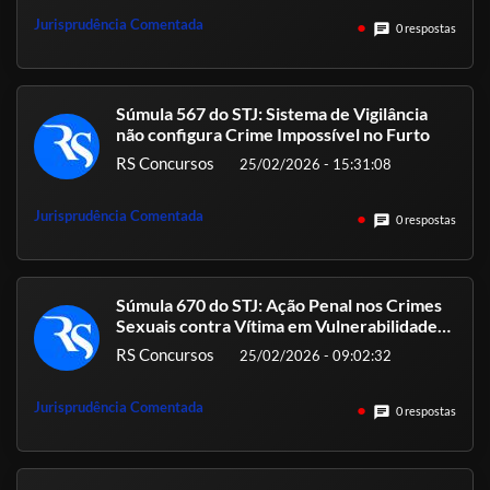
Jurisprudência Comentada
chat
0 respostas
Súmula 567 do STJ: Sistema de Vigilância
não configura Crime Impossível no Furto
RS Concursos
25/02/2026 - 15:31:08
Jurisprudência Comentada
chat
0 respostas
Súmula 670 do STJ: Ação Penal nos Crimes
Sexuais contra Vítima em Vulnerabilidade
Temporária
RS Concursos
25/02/2026 - 09:02:32
Jurisprudência Comentada
chat
0 respostas