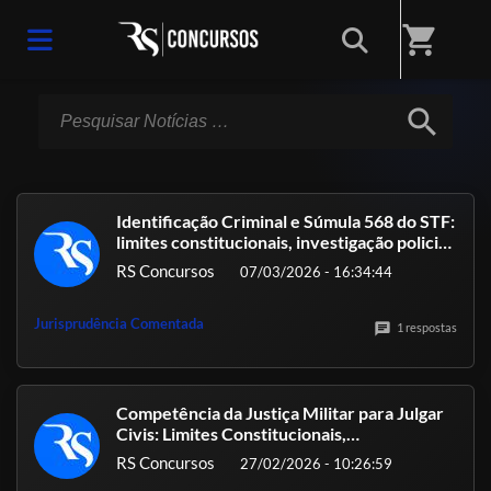
Início
/
Notícias
shopping_cart
search
Identificação Criminal e Súmula 568 do STF:
limites constitucionais, investigação policial
e aplicação prática
RS Concursos
07/03/2026 - 16:34:44
Jurisprudência Comentada
chat
1 respostas
Competência da Justiça Militar para Julgar
Civis: Limites Constitucionais,
Jurisprudência e Impactos para a Segurança
RS Concursos
27/02/2026 - 10:26:59
Pública