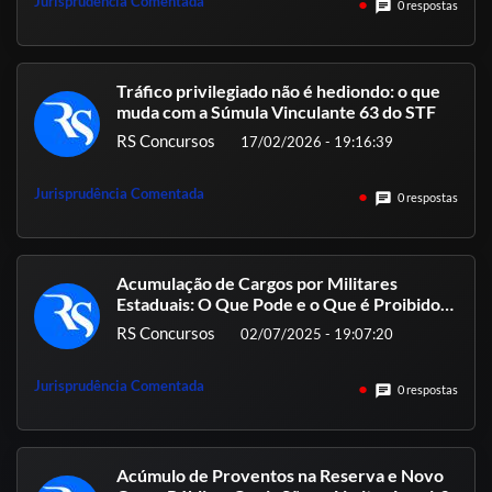
Jurisprudência Comentada
chat
0 respostas
Tráfico privilegiado não é hediondo: o que
muda com a Súmula Vinculante 63 do STF
RS Concursos
17/02/2026 - 19:16:39
Jurisprudência Comentada
chat
0 respostas
Acumulação de Cargos por Militares
Estaduais: O Que Pode e o Que é Proibido
pela Constituição e Pela Jurisprudência
RS Concursos
02/07/2025 - 19:07:20
Atual?
Jurisprudência Comentada
chat
0 respostas
Acúmulo de Proventos na Reserva e Novo