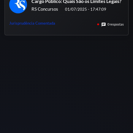
Cargo Público: Quais São os Limites Legais?
RS Concursos
01/07/2025 - 17:47:09
Jurisprudência Comentada
chat
0 respostas