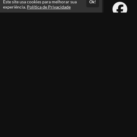
Este site usa cookies para melhorar sua
Ok!
experiência.
Política de Privacidade
Atendimento
De segunda a sexta das 08h às 21h e sábados das 08h às 16h
+556231105100
+5562991385105
Fale Conosco
CNPJ: 29.747.422/0001-07
Instituto Rodolfo Souza
Professores(as)
Política de Privacidade
Termos de Uso
Foi Aprovado? Envie sua