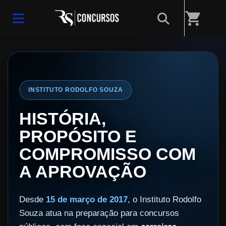
Home
/
RS Concursos - A preparação que você precisa com a oferta
shopping_cart
que você merece!
INSTITUTO RODOLFO SOUZA
HISTÓRIA,
PROPÓSITO E
COMPROMISSO COM
A APROVAÇÃO
Desde
15 de março de 2017
, o Instituto Rodolfo
Souza atua na preparação para concursos