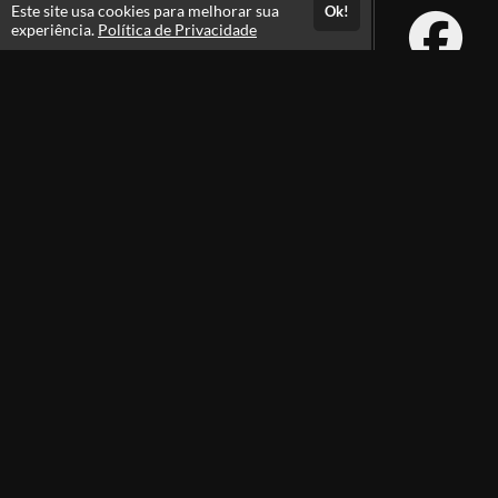
Este site usa cookies para melhorar sua
Ok!
experiência.
Política de Privacidade
Atendimento
De segunda a sexta das 08h às 21h e sábados das 08h às 16h
+556231105100
+5562991385105
Fale Conosco
CNPJ: 29.747.422/0001-07
Instituto Rodolfo Souza
Professores(as)
Política de Privacidade
Termos de Uso
Foi Aprovado? Envie sua