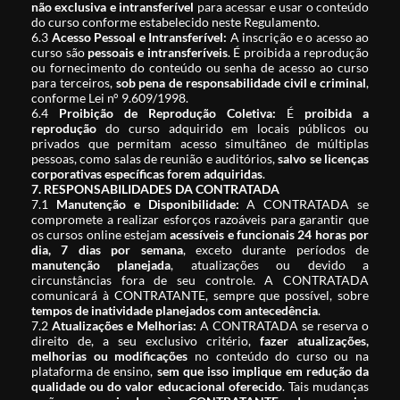
não exclusiva e intransferível
para acessar e usar o conteúdo
do curso conforme estabelecido neste Regulamento.
6.3
Acesso Pessoal e Intransferível:
A inscrição e o acesso ao
curso são
pessoais e intransferíveis
. É proibida a reprodução
ou fornecimento do conteúdo ou senha de acesso ao curso
para terceiros,
sob pena de responsabilidade civil e criminal
,
conforme Lei n° 9.609/1998.
6.4
Proibição de Reprodução Coletiva:
É
proibida a
reprodução
do curso adquirido em locais públicos ou
privados que permitam acesso simultâneo de múltiplas
pessoas, como salas de reunião e auditórios,
salvo se licenças
corporativas específicas forem adquiridas
.
7. RESPONSABILIDADES DA CONTRATADA
7.1
Manutenção e Disponibilidade:
A CONTRATADA se
compromete a realizar esforços razoáveis para garantir que
os cursos online estejam
acessíveis e funcionais 24 horas por
dia, 7 dias por semana
, exceto durante períodos de
manutenção planejada
, atualizações ou devido a
circunstâncias fora de seu controle. A CONTRATADA
comunicará à CONTRATANTE, sempre que possível, sobre
tempos de inatividade planejados com antecedência
.
7.2
Atualizações e Melhorias:
A CONTRATADA se reserva o
direito de, a seu exclusivo critério,
fazer atualizações,
melhorias ou modificações
no conteúdo do curso ou na
plataforma de ensino,
sem que isso implique em redução da
qualidade ou do valor educacional oferecido
. Tais mudanças