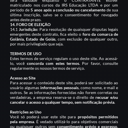
terá validade enquanto o CONTRATANTE estiver
matriculado nos cursos da IRS Educação LTDA e por um
período de
5 anos após a conclusão ou cancelamento
de sua
última inscrição, salvo se o consentimento for revogado
antes deste prazo.
14. FORO DE ELEIÇÃO
14.1
Jurisdição:
Para resolução de quaisquer disputas legais
emergentes deste contrato, fica eleito o
foro da comarca de
Goiânia, Estado de Goiás
, com exclusão de qualquer outro,
por mais privilegiado que seja.
TERMOS DE USO
Estes termos de serviço regulam o uso deste site. Ao acessá-
lo, você
concorda com estes termos
. Por favor, consulte
regularmente os nossos termos de serviço.
Acesso ao Site
Para acessar o conteúdo deste site, poderá ser solicitado ao
usuário algumas
informações pessoais
, como nome, e-mail e
outros. Se as informações fornecidas não forem corretas ou
verdadeiras, a empresa reserva-se o direito de
recusar e/ou
cancelar o acesso a qualquer tempo, sem notificação prévia
.
Restrições ao Uso
Você só poderá usar este site para
propósitos permitidos
pela empresa
. É vedado utilizá-lo para objetivos comerciais
ou quaisquer outros sem
consentimento prévio e expresso
.