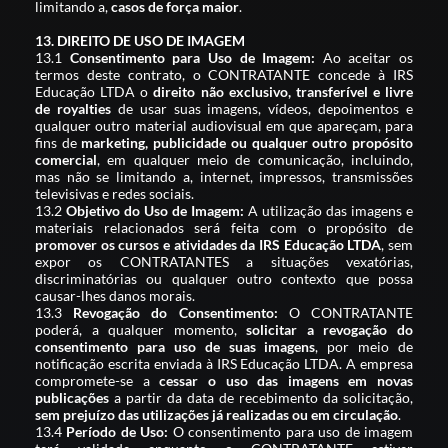
limitando a,
casos de força maior
.
13. DIREITO DE USO DE IMAGEM
13.1
Consentimento para Uso de Imagem:
Ao aceitar os
termos deste contrato, o CONTRATANTE concede à IRS
Educação LTDA o
direito não exclusivo, transferível e livre
de royalties
de usar suas imagens, vídeos, depoimentos e
qualquer outro material audiovisual em que apareçam, para
fins de
marketing, publicidade ou qualquer outro propósito
comercial
, em qualquer meio de comunicação, incluindo,
mas não se limitando a, internet, impressos, transmissões
televisivas e redes sociais.
13.2
Objetivo do Uso de Imagem:
A utilização das imagens e
materiais relacionados será feita com o propósito de
promover os cursos e atividades da IRS Educação LTDA
, sem
expor os CONTRATANTES a situações vexatórias,
discriminatórias ou qualquer outro contexto que possa
causar-lhes danos morais.
13.3
Revogação do Consentimento:
O CONTRATANTE
poderá, a qualquer momento,
solicitar a revogação do
consentimento para uso de suas imagens
, por meio de
notificação escrita enviada à IRS Educação LTDA. A empresa
compromete-se a
cessar o uso das imagens em novas
publicações
a partir da data de recebimento da solicitação,
sem prejuízo das utilizações já realizadas ou em circulação
.
13.4
Período de Uso:
O consentimento para uso de imagem