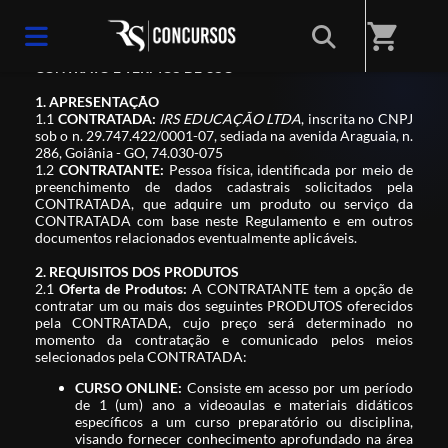
shopping_cart
CONTRATO E TERMOS DE USO
1. APRESENTAÇÃO
1.1
CONTRATADA:
IRS EDUCAÇÃO LTDA
, inscrita no CNPJ
sob o n. 29.747.422/0001-07, sediada na avenida Araguaia, n.
286, Goiânia - GO, 74.030-075
1.2
CONTRATANTE:
Pessoa física, identificada por meio de
preenchimento de dados cadastrais solicitados pela
CONTRATADA, que adquire um produto ou serviço da
CONTRATADA com base neste Regulamento e em outros
documentos relacionados eventualmente aplicáveis.
2. REQUISITOS DOS PRODUTOS
2.1
Oferta de Produtos:
A CONTRATANTE tem a opção de
contratar um ou mais dos seguintes PRODUTOS oferecidos
pela CONTRATADA, cujo preço será determinado no
momento da contratação e comunicado pelos meios
selecionados pela CONTRATADA:
CURSO ONLINE:
Consiste em acesso por um período
de 1 (um) ano a videoaulas e materiais didáticos
específicos a um curso preparatório ou disciplina,
visando fornecer conhecimento aprofundado na área