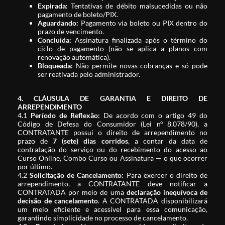
Expirada:
Tentativas de débito malsucedidas ou não
pagamento de boleto/PIX.
Aguardando:
Pagamento via boleto ou PIX dentro do
prazo de vencimento.
Concluída:
Assinatura finalizada após o término do
ciclo de pagamento (não se aplica a planos com
renovação automática).
Bloqueada:
Não permite novas cobranças e só pode
ser reativada pelo administrador.
4. CLÁUSULA DE GARANTIA E DIREITO DE
ARREPENDIMENTO
4.1
Período de Reflexão:
De acordo com o artigo 49 do
Código de Defesa do Consumidor (Lei nº 8.078/90), a
CONTRATANTE possui o direito de arrependimento no
prazo de
7 (sete) dias corridos
, a contar da data de
contratação do serviço ou do recebimento do acesso ao
Curso Online, Combo Curso ou Assinatura — o que ocorrer
por último.
4.2
Solicitação de Cancelamento:
Para exercer o direito de
arrependimento, a CONTRATANTE deve notificar a
CONTRATADA por meio de uma
declaração inequívoca de
decisão de cancelamento
. A CONTRATADA disponibilizará
um meio eficiente e acessível para essa comunicação,
garantindo simplicidade no processo de cancelamento.