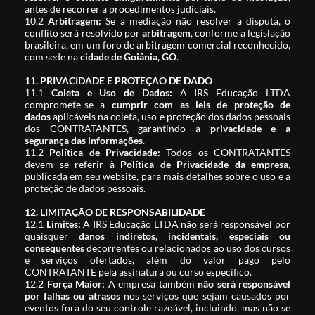
antes de recorrer a procedimentos judiciais.
10.2
Arbitragem:
Se a mediação não resolver a disputa, o
conflito será resolvido por
arbitragem
, conforme a legislação
brasileira, em um foro de arbitragem comercial reconhecido,
com sede na
cidade de Goiânia, GO
.
11. PRIVACIDADE E PROTEÇÃO DE DADO
11.1
Coleta e Uso de Dados:
A IRS Educação LTDA
compromete-se a
cumprir com as leis de proteção de
dados
aplicáveis na coleta, uso e proteção dos dados pessoais
dos CONTRATANTES, garantindo a
privacidade e a
segurança das informações
.
11.2
Política de Privacidade:
Todos os CONTRATANTES
devem se referir à
Política de Privacidade da empresa
,
publicada em seu website, para mais detalhes sobre o uso e a
proteção de dados pessoais.
12. LIMITAÇÃO DE RESPONSABILIDADE
12.1
Limites:
A IRS Educação LTDA não será responsável por
quaisquer
danos indiretos, incidentais, especiais ou
consequentes
decorrentes ou relacionados ao uso dos cursos
e serviços ofertados, além do valor pago pelo
CONTRATANTE pela assinatura ou curso específico.
12.2
Força Maior:
A empresa também
não será responsável
por falhas ou atrasos
nos serviços que sejam causados por
eventos fora do seu controle razoável, incluindo, mas não se