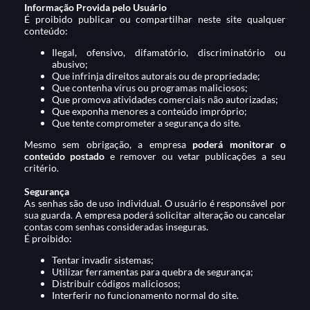
Informação Provida pelo Usuário
É proibido publicar ou compartilhar neste site qualquer
conteúdo:
Ilegal, ofensivo, difamatório, discriminatório ou
abusivo;
Que infrinja direitos autorais ou de propriedade;
Que contenha vírus ou programas maliciosos;
Que promova atividades comerciais não autorizadas;
Que exponha menores a conteúdo impróprio;
Que tente comprometer a segurança do site.
Mesmo sem obrigação, a empresa
poderá monitorar o
conteúdo postado
e remover ou vetar publicações a seu
critério.
Segurança
As senhas são de uso individual. O usuário é responsável por
sua guarda. A empresa poderá solicitar alteração ou cancelar
contas com senhas consideradas inseguras.
É proibido:
Tentar invadir sistemas;
Utilizar ferramentas para quebra de segurança;
Distribuir códigos maliciosos;
Interferir no funcionamento normal do site.