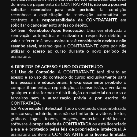
do meio de pagamento da CONTRATANTE,
não será possível
solicitar reembolso para este período
. Tal condição
reconhece a explicitação da renovação automática no
contrato e a
responsabilidade da CONTRATANTE
em
solicitar o cancelamento antes do débito.
5.4
Sem Reembolso Após Renovação:
Uma vez efetivada a
renovação automática e realizado o respectivo débito, o
valor referente à nova assinatura
é considerado devido e não
reembolsável
, mesmo que a CONTRATANTE opte por
não
utilizar o acesso
ao curso durante o novo período de
assinatura.
6. DIREITOS DE ACESSO E USO DO CONTEÚDO
6.1
Uso do Conteúdo:
A CONTRATANTE terá direito ao
acesso e ao uso do conteúdo do curso exclusivamente para
fins pessoais e educacionais
. É
expressamente proibido
o
compartilhamento, a reprodução, a transmissão, a venda ou
qualquer outra forma de distribuição do material do curso a
terceiros
sem a autorização prévia e por escrito
da
CONTRATADA.
6.2
Propriedade Intelectual:
Todo o conteúdo disponibilizado
nos cursos, incluindo, mas não se limitando a vídeos, textos,
gráficos, logos, ícones, imagens, materiais didáticos e
software, é
propriedade da CONTRATADA
ou está licenciado
a ela e é
protegido pelas leis de propriedade intelectual
. A
assinatura confere à CONTRATANTE uma
licença limitada,