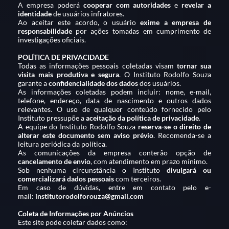
A empresa poderá
cooperar com autoridades
e
revelar a
identidade
de usuários infratores.
Ao aceitar este acordo, o usuário
exime a empresa de
responsabilidade
por ações tomadas em cumprimento de
investigações oficiais.
POLÍTICA DE PRIVACIDADE
Todas as informações pessoais coletadas visam
tornar sua
visita mais produtiva e segura
. O Instituto Rodolfo Souza
garante a
confidencialidade dos dados
dos usuários.
As informações coletadas podem incluir: nome, e-mail,
telefone, endereço, data de nascimento e outros dados
relevantes. O uso de qualquer conteúdo fornecido pelo
Instituto pressupõe a
aceitação da política de privacidade
.
A equipe do Instituto Rodolfo Souza
reserva-se o direito de
alterar este documento sem aviso prévio
. Recomenda-se a
leitura periódica da política.
As comunicações da empresa conterão opção de
cancelamento de envio
, com atendimento em prazo mínimo.
Sob nenhuma circunstância o Instituto
divulgará ou
comercializará dados pessoais
com terceiros.
Em caso de dúvidas, entre em contato pelo e-
mail:
institutorodolforouza@gmail.com
Coleta de Informações por Anúncios
Este site pode coletar dados como: