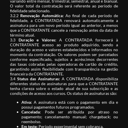
variando entre mensal, trimestral, semestral, anual e bianual.
O valor total da contratação será referente ao período de
fidelidade selecionado.
3.2.2
Renovação Automática:
Ao final de cada período de
fidelidade, a CONTRATADA renovará automaticamente a
assinatura para um novo período igual ao anterior, a menos
que a CONTRATANTE cancele a renovação antes da data de
término atual.
3.3
Duração e Valores:
A CONTRATADA fornecerá à
CONTRATANTE acesso ao produto adquirido, sendo a
duração do acesso e valores estabelecidos e informados no
momento da contratação. Os valores podem ser parcelados
conforme especificado, sujeitos a acréscimos decorrentes
das taxas cobradas pelas operadoras de cartão de crédito,
garantindo assim flexibilidade com transparência na gestão
financeira da CONTRATANTE.
3.4
Status das Assinaturas:
A CONTRATADA disponibiliza
diferentes status de assinaturas para que a CONTRATANTE
tenha clareza sobre o estado atual de sua subscrição e as
condições de acesso aos cursos. Os status de assinaturas são:
Ativa:
A assinatura está com o pagamento em dia e
possui pagamentos futuros programados.
Cancelada:
Pode ser atribuída por atraso no
pagamento; cancelamento manual; chargeback; ou
reembolso.
Em teste:
Período experimental sem cobrança.