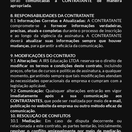
serão
comunicadas à CONTRATANTE de maneira
apropriada
.
8. RESPONSABILIDADES DA CONTRATANTE
8.1
Informações Corretas e Atualizadas:
A CONTRATANTE
compromete-se a
fornecer informações verdadeiras,
precisas, atuais e completas
durante o processo de inscrição
e ao longo da vigência da assinatura. A CONTRATANTE
deverá
atualizar suas informações sempre que houver
mudanças
, para garantir a eficácia da comunicação.
9. MODIFICAÇÕES DO CONTRATO
9.1
Alterações:
A IRS Educação LTDA reserva-se o direito de
modificar os termos e condições deste contrato
, incluindo
preços, ofertas de cursos e políticas de assinatura, a qualquer
momento, garantindo sempre que tais modificações atendam
às necessidades operacionais da empresa e cumpram com a
legislação aplicável.
9.2
Comunicação:
Quaisquer alterações entrarão em vigor
imediatamente após a sua comunicação aos
CONTRATANTES
, que pode ser realizada por meio de
e-mail,
publicação no website da empresa ou outro método eficaz de
comunicação
.
10. RESOLUÇÃO DE CONFLITOS
10.1
Mediação:
Em caso de disputa decorrente ou
relacionada a este contrato, as partes tentarão, inicialmente,
resolver o conflito amigavelmente por meio de mediação
,