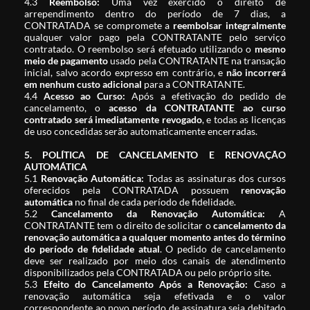
4.3
Reembolso:
Uma vez exercido o direito de
arrependimento dentro do período de 7 dias, a
CONTRATADA se compromete a
reembolsar integralmente
qualquer valor pago pela CONTRATANTE pelo serviço
contratado. O reembolso será efetuado utilizando o
mesmo
meio de pagamento
usado pela CONTRATANTE na transação
inicial, salvo acordo expresso em contrário, e
não incorrerá
em nenhum custo adicional
para a CONTRATANTE.
4.4
Acesso ao Curso:
Após a efetivação do pedido de
cancelamento, o
acesso da CONTRATANTE ao curso
contratado será imediatamente revogado
, e todas as licenças
de uso concedidas serão automaticamente encerradas.
5. POLÍTICA DE CANCELAMENTO E RENOVAÇÃO
AUTOMÁTICA
5.1
Renovação Automática:
Todas as assinaturas dos cursos
oferecidos pela CONTRATADA possuem
renovação
automática
no final de cada período de fidelidade.
5.2
Cancelamento da Renovação Automática:
A
CONTRATANTE tem o direito de solicitar o
cancelamento da
renovação automática a qualquer momento antes do término
do período de fidelidade atual
. O pedido de cancelamento
deve ser realizado por meio dos canais de atendimento
disponibilizados pela CONTRATADA ou pelo próprio site.
5.3
Efeito do Cancelamento Após a Renovação:
Caso a
renovação automática seja efetivada e o valor
correspondente ao novo período de assinatura seja debitado