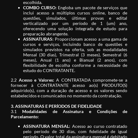
escolhida.
COMBO CURSO:
Engloba um pacote de serviços que
inclui acesso a múltiplos cursos online, banco de
questões, simulados, últimas provas e edital
verticalizado por um período de 1 (um) ano,
oferecendo uma solução integrada de estudo para
preparação abrangente.
ASSINATURAS:
Proporcionam acesso a uma gama de
cursos e serviços, incluindo banco de questões e
simulados previstos na oferta, sob as modalidades
Mensal (30 dias), Trimestral (3 meses), Semestral (6
meses), Anual (1 ano) e Bianual (2 anos), com
flexibilidade de escolha conforme a necessidade de
estudo do CONTRATANTE.
2.2
Acesso e Valores:
A CONTRATADA compromete-se a
fornecer à CONTRATANTE acesso ao(s) PRODUTO(S)
adquirido(s), com a duração de acesso e os valores sendo
estabelecidos e comunicados no momento da contratação.
3. ASSINATURAS E PERÍODOS DE FIDELIDADE
3.1
Modalidades de Assinatura e Condições de
Parcelamento:
ASSINATURA MENSAL:
Acesso ao curso contratado
pelo período de 30 dias, com fidelidade de igual
período. O valor total da assinatura mensal é debitado