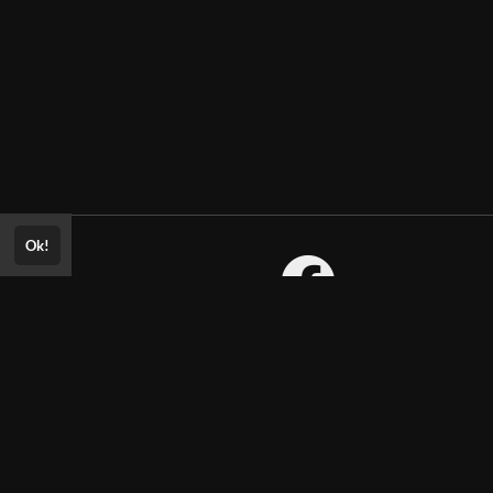
Ok!
Consultar Certificado
Consulte aqui a autenticidade do
Aprovado? Envie sua
certificado.
ria!