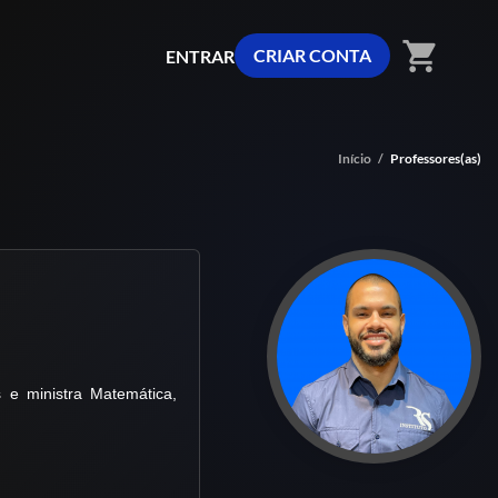
shopping_cart
CRIAR CONTA
ENTRAR
Início
/
Professores(as)
s e ministra Matemática,