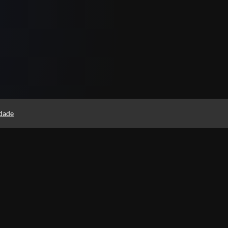
idade
Instituto Rodolfo Souza
Professores(as)
Política de Privacidade
Foi 
histó
Termos de Uso