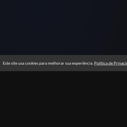
Este site usa cookies para melhorar sua experiência.
Política de Privac
Atendimento
De segunda a sexta das 08h às 21h e sábados das 08h às 16h
+556231105100
Privacidade