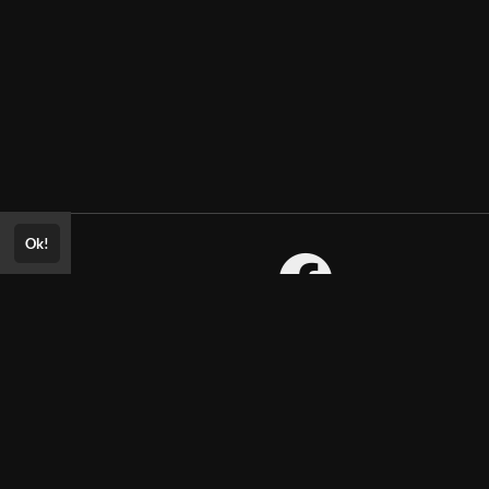
Ok!
Consultar Certificado
Consulte aqui a autenticidade do
Aprovado? Envie sua
certificado.
ria!