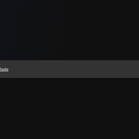
idade
Instituto Rodolfo Souza
Professores(as)
Política de Privacidade
Foi 
histó
Termos de Uso