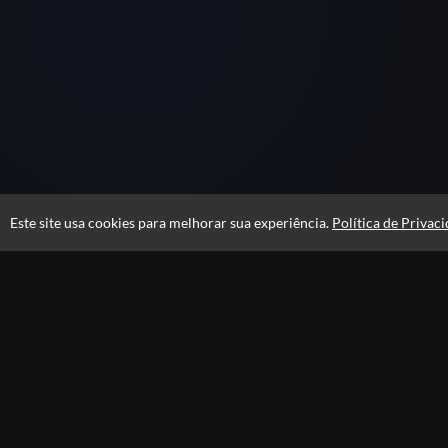
Este site usa cookies para melhorar sua experiência.
Política de Privac
Atendimento
De segunda a sexta das 08h às 21h e sábados das 08h às 16h
+556231105100
Privacidade