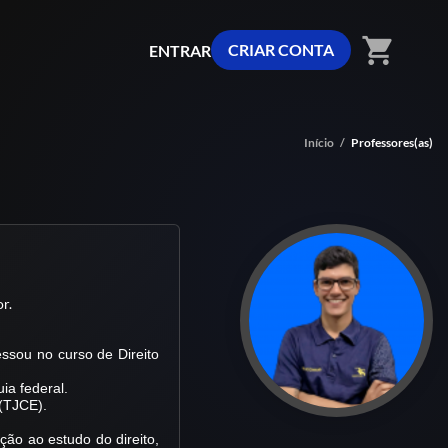
shopping_cart
CRIAR CONTA
ENTRAR
Início
/
Professores(as)
r.
ssou no curso de Direito
a federal.
(TJCE).
ução ao estudo do direito,