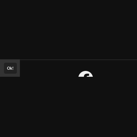
Ok!
Consultar Certificado
Consulte aqui a autenticidade do
Aprovado? Envie sua
certificado.
ria!