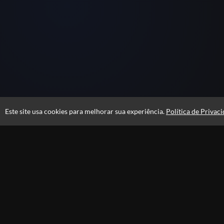
Este site usa cookies para melhorar sua experiência.
Política de Privac
Atendimento
De segunda a sexta das 08h às 21h e sábados das 08h às 16h
+556231105100
Privacidade