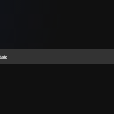
idade
Instituto Rodolfo Souza
Professores(as)
Política de Privacidade
Foi 
histó
Termos de Uso