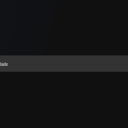
idade
Instituto Rodolfo Souza
Professores(as)
Política de Privacidade
Foi 
histó
Termos de Uso