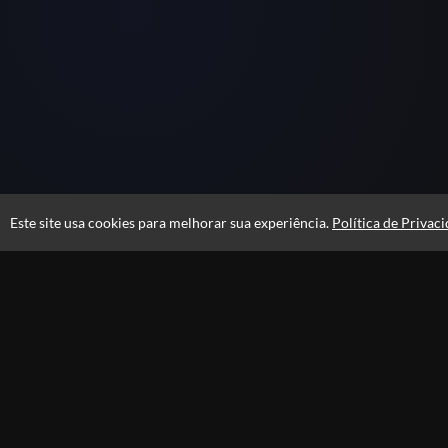
Este site usa cookies para melhorar sua experiência.
Política de Privac
Atendimento
De segunda a sexta das 08h às 21h e sábados das 08h às 16h
+556231105100
Privacidade