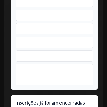
Serviço Social:
25 vagas
Nutrição:
5 vagas
Engenharia Civil:
6 vagas
Engenharia Elétrica:
5 vagas
Ciência da Computação:
3 vagas
Demais áreas:
vagas em Arquitetura,
Administração, Enfermagem, Farmácia,
Odontologia, Pedagogia e outras especialidades.
Inscrições já foram encerradas