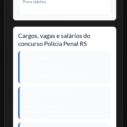
Prova objetiva
9 de agosto de 2026
Cargos, vagas e salários do
concurso Polícia Penal RS
Policial Penal
84 vagas
Salário: R$ 6.305,76
Exige nível superior, CNH B e TAF
Técnico Administrativo
8 vagas
Salário: R$ 5.159,25
Exige nível médio