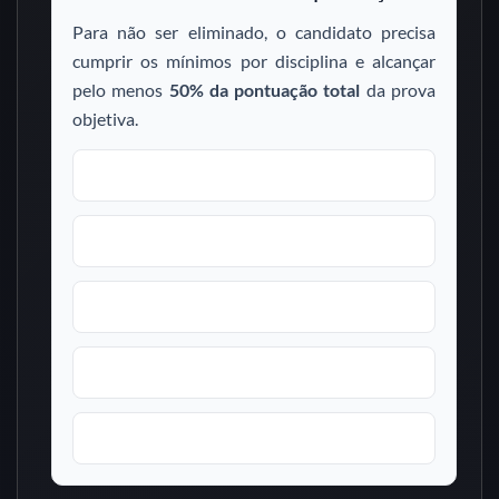
Para não ser eliminado, o candidato precisa
cumprir os mínimos por disciplina e alcançar
pelo menos
50% da pontuação total
da prova
objetiva.
Língua Portuguesa:
mínimo de 10 acertos
Legislação/Direito:
mínimo de 15 acertos
Informática:
mínimo de 4 acertos
Raciocínio Lógico:
mínimo de 2 acertos
Sistema Prisional:
mínimo de 4 acertos