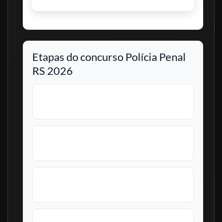
Etapas do concurso Polícia Penal
RS 2026
Prova objetiva
Para todos os cargos
Prova discursiva
Apenas para Analista
TAF
Apenas para Policial Penal
Avaliação psicológica