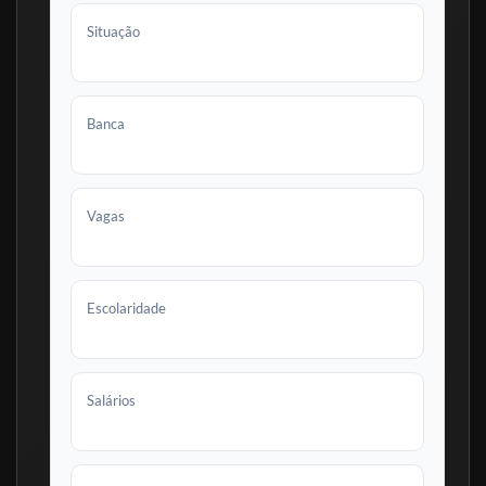
Situação
Edital publicado
Banca
Fundatec
Vagas
213 + cadastro reserva
Escolaridade
Nível médio e superior
Salários
R$ 5.159,25 a R$ 9.745,26