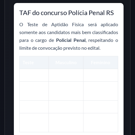
TAF do concurso Polícia Penal RS
O Teste de Aptidão Física será aplicado
somente aos candidatos mais bem classificados
para o cargo de
Policial Penal
, respeitando o
limite de convocação previsto no edital.
Teste
Masculino
Feminino
Barra fixa
4 repetições
20 segundos
Flexão de
15 repetições
10 repetições
braços
em 1 minuto
em 1 minuto
Abdominal
30 repetições
20 repetições
Corrida de
2.400 metros
2.000 metros
12 minutos