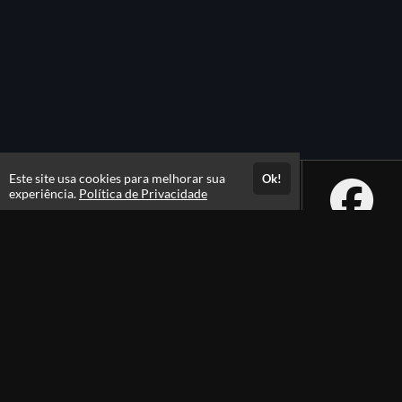
Este site usa cookies para melhorar sua
Ok!
experiência.
Política de Privacidade
Atendimento
De segunda a sexta das 08h às 21h e sábados das 08h às 16h
+556231105100
+5562991385105