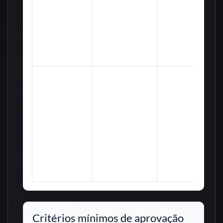
Técnico
Aplicada/Direito
80
Administrativo
e
Conhecimentos
Gerais do
Sistema
Prisional
Português,
Informática,
Raciocínio
Lógico,
Analista da
Conhecimentos
80
Polícia Penal
Gerais do
Sistema
Prisional e
Conhecimentos
Específicos
Critérios mínimos de aprovação