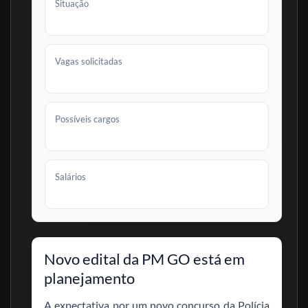
Situação
Novo edital em planejamento
Vagas solicitadas
180 para Oficiais
Possíveis cargos
Praças e Oficiais
Salários
De R$ 7.812,63 a R$ 38.647,78
Novo edital da PM GO está em
planejamento
A expectativa por um novo concurso da Polícia