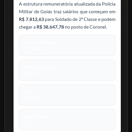
A estrutura remuneratória atualizada da Polícia
Militar de Goiás traz salários que começam em
R$ 7.812,63
para Soldado de 2ª Classe e podem
chegar a
R$ 38.647,78
no posto de Coronel.
Soldado 2ª Classe
R$ 7.812,63
Soldado 1ª Classe
R$ 8.613,43
Cabo
R$ 9.458,54
Cadete 1º ano
R$ 10.371,21