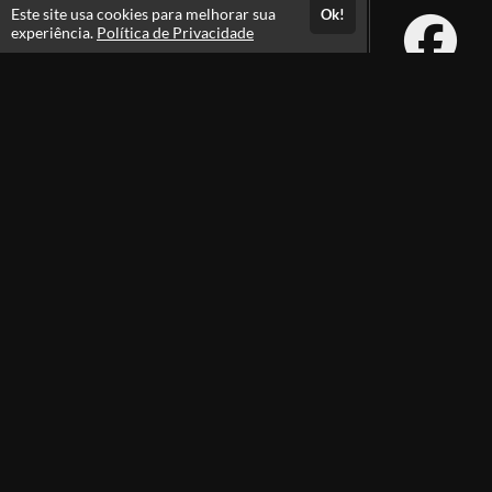
Este site usa cookies para melhorar sua
Ok!
experiência.
Política de Privacidade
Atendimento
De segunda a sexta das 08h às 21h e sábados das 08h às 16h
+556231105100
+5562991385105
Fale Conosco
CNPJ: 29.747.422/0001-07
Instituto Rodolfo Souza
Professores(as)
Política de Privacidade