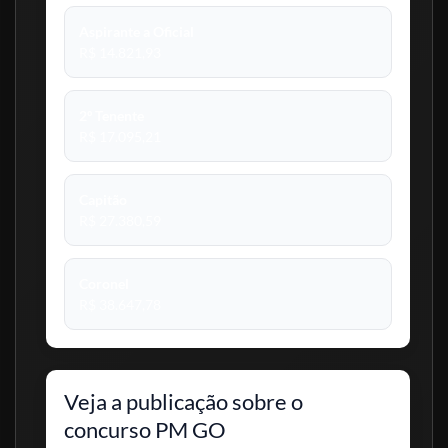
Aspirante a Oficial
R$ 14.821,93
2º Tenente
R$ 17.095,21
Capitão
R$ 27.380,59
Coronel
R$ 38.647,78
Veja a publicação sobre o
concurso PM GO