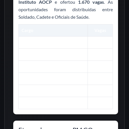
Instituto AOCP
e ofertou
1.670 vagas
. As
oportunidades foram distribuídas entre
Soldado, Cadete e Oficiais de Saúde.
Cargo
Vagas
Soldado Combatente
1.500
Cadete
100
2º Tenente Médico
33
2º Tenente Odontólogo
13
2º Tenente Psicólogo
4
Soldado Músico
20