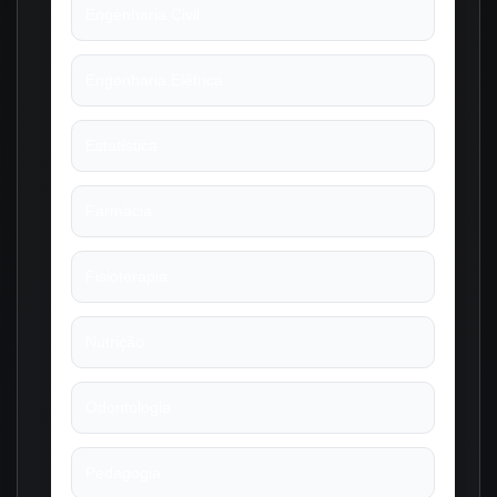
Engenharia Civil
Engenharia Elétrica
Estatística
Farmácia
Fisioterapia
Nutrição
Odontologia
Pedagogia