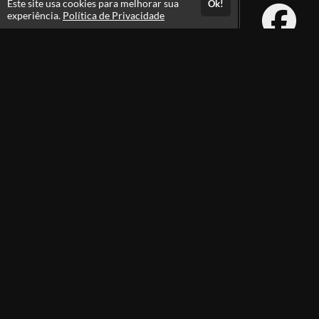
Este site usa cookies para melhorar sua
Ok!
experiência.
Política de Privacidade
Atendimento
De segunda a sexta das 08h às 21h e sábados das 08h às 16h
+556231105100
+5562991385105
Fale Conosco
CNPJ: 29.747.422/0001-07
Instituto Rodolfo Souza
Professores(as)
Política de Privacidade
Termos de Uso
Foi Aprovado? Envie sua