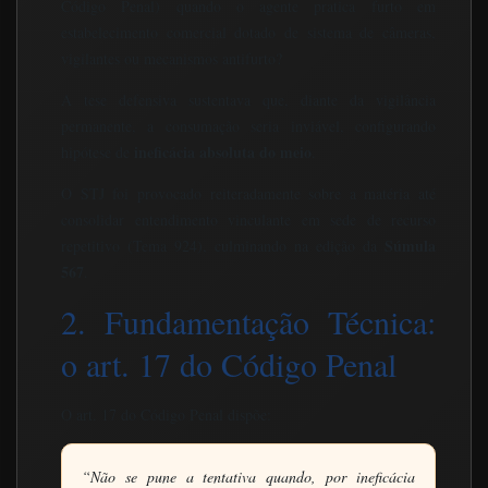
Código Penal) quando o agente pratica furto em
estabelecimento comercial dotado de sistema de câmeras,
vigilantes ou mecanismos antifurto?
A tese defensiva sustentava que, diante da vigilância
permanente, a consumação seria inviável, configurando
ineficácia absoluta do meio
hipótese de
.
O STJ foi provocado reiteradamente sobre a matéria até
consolidar entendimento vinculante em sede de recurso
Súmula
repetitivo (Tema 924), culminando na edição da
567
.
2. Fundamentação Técnica:
o art. 17 do Código Penal
O art. 17 do Código Penal dispõe:
“Não se pune a tentativa quando, por ineficácia