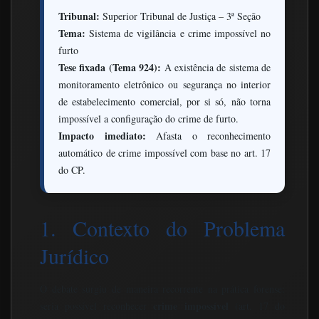
Tribunal:
Superior Tribunal de Justiça – 3ª Seção
Tema:
Sistema de vigilância e crime impossível no
furto
Tese fixada (Tema 924):
A existência de sistema de
monitoramento eletrônico ou segurança no interior
de estabelecimento comercial, por si só, não torna
impossível a configuração do crime de furto.
Impacto imediato:
Afasta o reconhecimento
automático de crime impossível com base no art. 17
do CP.
1. Contexto do Problema
Jurídico
O debate surgiu de maneira recorrente na prática forense:
crime impossível
seria possível reconhecer
(art. 17 do