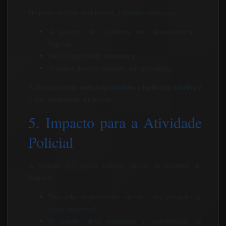
Do ponto de vista operacional, a decisão reforça que:
A presença de vigilância não descaracteriza o
flagrante;
Não há atipicidade automática;
A análise deve ser concreta, não presumida.
ineficácia absoluta
ineficácia relativa
A distinção entre
e
é
o eixo estruturante da decisão.
5. Impacto para a Atividade
Policial
A Súmula 567 possui reflexos diretos na lavratura do
flagrante:
Não cabe arquivamento sumário por alegação de
crime impossível;
O registro deve evidenciar a possibilidade de