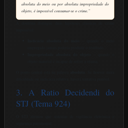
absoluta do meio ou por absoluta impropriedade do
objeto, é impossível consumar-se o crime.”
A doutrina distingue duas hipóteses clássicas de crime
impossível:
Ineficácia absoluta do meio
– quando o meio
empregado jamais poderia produzir o resultado.
Impropriedade absoluta do objeto
– quando o
objeto material é incapaz de sofrer a ofensa.
absoluta
O ponto central está na palavra
. Se houver mera
dificuldade ou ineficácia relativa, haverá tentativa punível.
3. A Ratio Decidendi do
STJ (Tema 924)
O STJ afirmou que sistemas de vigilância eletrônica e
segurança patrimonial: