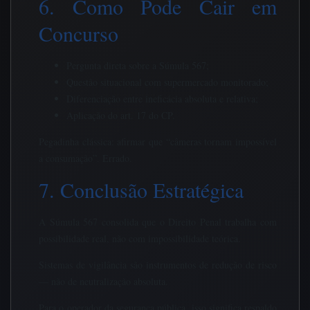
6. Como Pode Cair em
Concurso
Pergunta direta sobre a Súmula 567;
Questão situacional com supermercado monitorado;
Diferenciação entre ineficácia absoluta e relativa;
Aplicação do art. 17 do CP.
Pegadinha clássica: afirmar que “câmeras tornam impossível
a consumação”. Errado.
7. Conclusão Estratégica
A Súmula 567 consolida que o Direito Penal trabalha com
possibilidade real, não com impossibilidade teórica.
Sistemas de vigilância são instrumentos de redução de risco
— não de neutralização absoluta.
Para o operador da segurança pública, isso significa respaldo