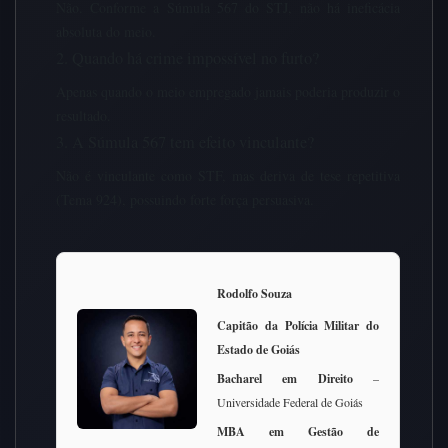
Não. Conforme a Súmula 567 do STJ, não há ineficácia
absoluta do meio.
2. Quando há crime impossível no furto?
Apenas quando o meio empregado jamais poderia produzir o
resultado.
3. A Súmula 567 tem efeito vinculante?
Não é vinculante como STF, mas deriva de tese repetitiva
(Tema 924), possuindo forte força persuasiva.
Rodolfo Souza
Capitão da Polícia Militar do
Estado de Goiás
Bacharel em Direito
–
Universidade Federal de Goiás
MBA em Gestão de