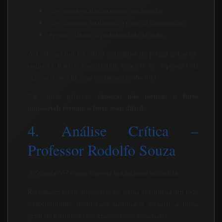
Não impedem absolutamente a subtração;
Não eliminam totalmente o risco de consumação;
Apenas reduzem a probabilidade de êxito.
A Corte adotou um juízo normativo de perigo potencial:
enquanto houver possibilidade concreta de superação da
vigilância, não há falar em ineficácia absoluta.
câmeras não tornam o furto
Em outras palavras:
impossível; tornam o furto mais difícil.
4. Análise Crítica –
Professor Rodolfo Souza
A Súmula 567 é uma resposta institucional necessária.
Reconhecer crime impossível de forma automática em todo
estabelecimento monitorado significaria esvaziar a tutela
penal do patrimônio nas grandes redes comerciais.