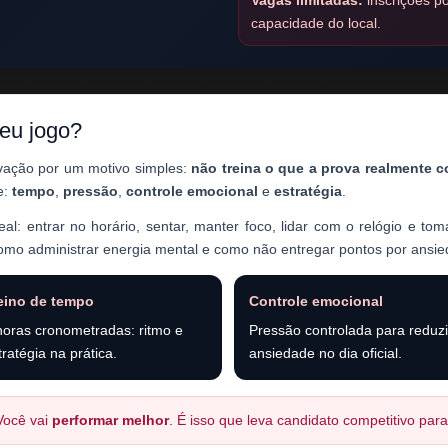
Vagas limitadas:
inscrições p
capacidade do local.
eu jogo?
ovação por um motivo simples:
não treina o que a prova realmente c
e:
tempo
,
pressão
,
controle emocional
e
estratégia
.
al: entrar no horário, sentar, manter foco, lidar com o relógio e tom
 como administrar energia mental e como não entregar pontos por ansi
eino de tempo
Controle emocional
horas cronometradas: ritmo e
Pressão controlada para reduzi
tratégia na prática.
ansiedade no dia oficial.
Você vai
performar melhor
. É isso que leva candidato competitivo par