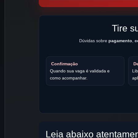
Tire s
Dúvidas sobre
pagamento
,
c
Confirmação
De
Quando sua vaga é validada e
Li
como acompanhar.
apl
Leia abaixo atentamen