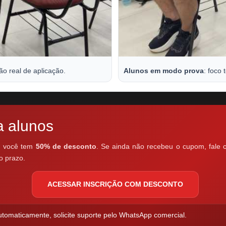
o real de aplicação.
Alunos em modo prova
: foco 
a alunos
a, você tem
50% de desconto
. Se ainda não recebeu o cupom, fale 
o prazo.
ACESSAR INSCRIÇÃO COM DESCONTO
tomaticamente, solicite suporte pelo WhatsApp comercial.