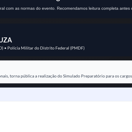
tegral com as normas do evento. Recomendamos leitura completa antes d
OUZA
O) • Polícia Militar do Distrito Federal (PMDF)
onais, torna pública a realização do Simulado Preparatório para os cargos
reparatório.
ou instituições governamentais.
tuto.
 normas.