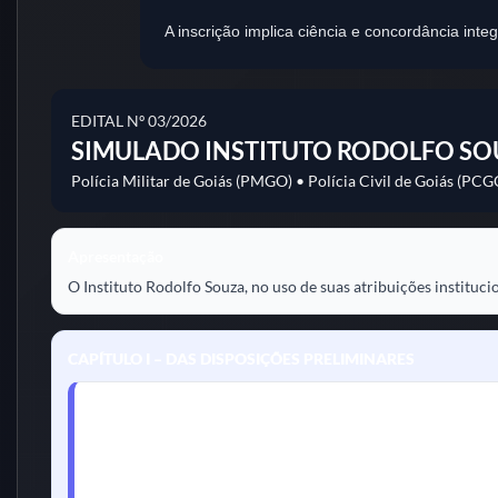
A inscrição implica ciência e concordância in
EDITAL Nº 03/2026
SIMULADO INSTITUTO RODOLFO S
Polícia Militar de Goiás (PMGO) • Polícia Civil de Goiás (PCG
Apresentação
O Instituto Rodolfo Souza, no uso de suas atribuições instituci
CAPÍTULO I – DAS DISPOSIÇÕES PRELIMINARES
1.
O simulado possui caráter exclusivamente pedagógico e p
2.
Não possui vínculo com órgãos públicos, bancas oficiais 
3.
Será regido por este edital e comunicados oficiais do Insti
4.
A inscrição implica ciência e concordância com todas as