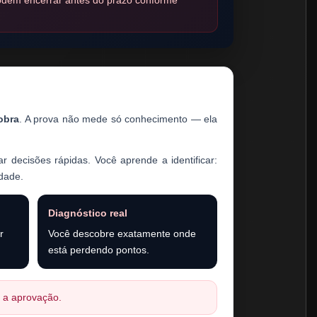
odem encerrar antes do prazo conforme
obra
. A prova não mede só conhecimento — ela
ar decisões rápidas. Você aprende a identificar:
edade.
Diagnóstico real
r
Você descobre exatamente onde
está perdendo pontos.
a a aprovação.