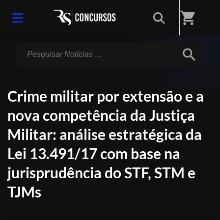
Início
/
Notícias
shopping_cart
search
Crime militar por extensão e a
nova competência da Justiça
Militar: análise estratégica da
Lei 13.491/17 com base na
jurisprudência do STF, STM e
TJMs