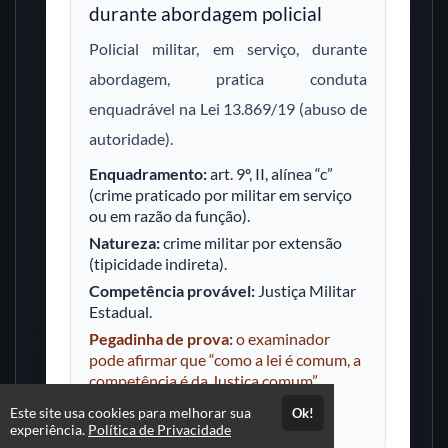
durante abordagem policial
Policial militar, em serviço, durante
abordagem, pratica conduta
enquadrável na Lei 13.869/19 (abuso de
autoridade).
Enquadramento:
art. 9º, II, alínea “c”
(crime praticado por militar em serviço
ou em razão da função).
Natureza:
crime militar por extensão
(tipicidade indireta).
Competência provável:
Justiça Militar
Estadual.
Pegadinha de prova:
o examinador
pode afirmar que “como a lei é comum, a
competência é da Justiça comum”.
Errado. A circunstância funcional
Este site usa cookies para melhorar sua
Ok!
desloca a competência.
experiência.
Política de Privacidade