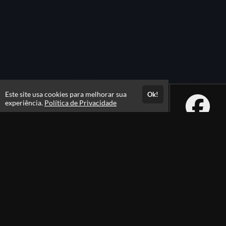
Este site usa cookies para melhorar sua
Ok!
experiência.
Política de Privacidade
Atendimento
De segunda a sexta das 08h às 21h e sábados das 08h às 16h
+556231105100
+5562991385105
Fale Conosco