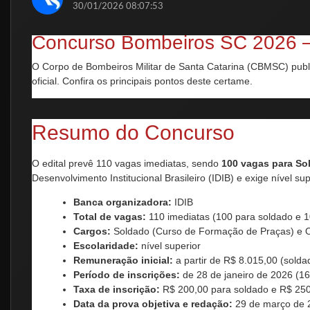
30/01/2026 08:07:53
Concurso Bombeiros SC 2026 – 
O Corpo de Bombeiros Militar de Santa Catarina (CBMSC) publ
oficial. Confira os principais pontos deste certame.
Resumo do Concurso
O edital prevê 110 vagas imediatas, sendo
100 vagas para So
Desenvolvimento Institucional Brasileiro (IDIB) e exige nível s
Banca organizadora:
IDIB
Total de vagas:
110 imediatas (100 para soldado e 10
Cargos:
Soldado (Curso de Formação de Praças) e Of
Escolaridade:
nível superior
Remuneração inicial:
a partir de R$ 8.015,00 (solda
Período de inscrições:
de 28 de janeiro de 2026 (16
Taxa de inscrição:
R$ 200,00 para soldado e R$ 250,
Data da prova objetiva e redação:
29 de março de 