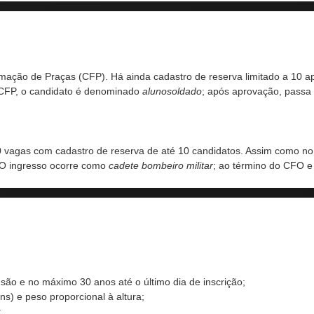
ormação de Praças (CFP). Há ainda cadastro de reserva limitado a 10
o CFP, o candidato é denominado
alunosoldado
; após aprovação, passa a
 vagas com cadastro de reserva de até 10 candidatos. Assim como no
 O ingresso ocorre como
cadete bombeiro militar
; ao término do CFO e 
usão e no máximo 30 anos até o último dia de inscrição;
s) e peso proporcional à altura;
;