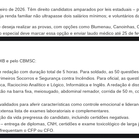
janeiro de 2026. Têm direito candidatos amparados por leis estaduais 
uja renda familiar não ultrapasse dois salários mínimos; e voluntários d
deseja realizar as provas, com opções como Blumenau, Canoinhas, Chape
especial deve marcar essa opção e enviar laudo médico até 25 de fev
IDIB e pelo CBMSC:
e redação com duração total de 5 horas. Para soldado, as 50 questõe
 Primeiros Socorros e Segurança contra Incêndios. Para oficial, as ques
ca, Raciocínio Analítico e Lógico, Informática e Inglês. A redação é diss
exão na barra fixa, meiosugado, abdominal remador, corrida de 50 m, c
validados para aferir características como controle emocional e lideran
xtensa lista de exames laboratoriais e complementares.
ção da vida pregressa do candidato, incluindo certidões negativas.
– entrega de diplomas, CNH, certidões e exame toxicológico de larga j
s frequentam o CFP ou CFO.