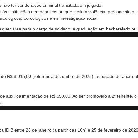
 e não ter condenação criminal transitada em julgado;
às instituições democráticas ou que incitem violência, preconceito ou
cológicos, toxicológicos e em investigação social.
lquer área para o cargo de soldado; e graduação em bacharelado ou lic
de R$ 8.015,00 (referência dezembro de 2025), acrescido de auxílioa
de auxílioalimentação de R$ 550,00. Ao ser promovido a 2º tenente, o 
o.
ca IDIB entre 28 de janeiro (a partir das 16h) e 25 de fevereiro de 20