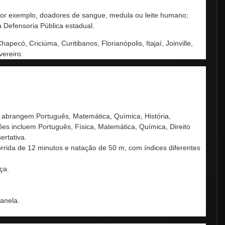
– por exemplo, doadores de sangue, medula ou leite humano;
a Defensoria Pública estadual.
có, Criciúma, Curitibanos, Florianópolis, Itajaí, Joinville,
ereiro.
s abrangem Português, Matemática, Química, História,
tões incluem Português, Física, Matemática, Química, Direito
ertativa.
orrida de 12 minutos e natação de 50 m, com índices diferentes
ça.
anela.