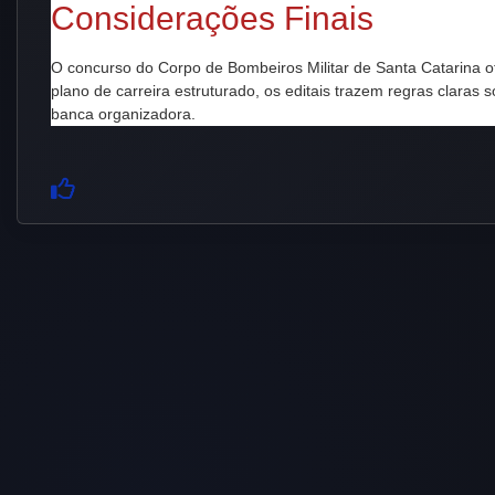
Considerações Finais
O concurso do Corpo de Bombeiros Militar de Santa Catarina ofe
plano de carreira estruturado, os editais trazem regras claras s
banca organizadora.