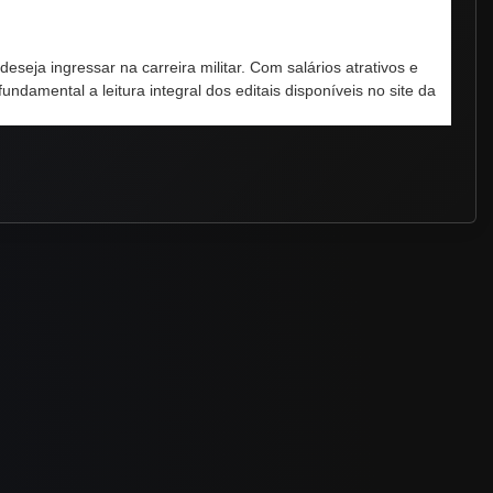
eja ingressar na carreira militar. Com salários atrativos e
undamental a leitura integral dos editais disponíveis no site da