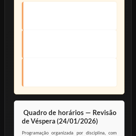
Revisão dirigida
Você foca nos temas mais prováveis e evita
dispersão.
Correção de rota
Ajuste de pontos fracos e reforço rápido do
que dá mais retorno.
Confiança na execução
Melhor controle emocional e clareza para
resolver a prova.
Quadro de horários — Revisão
de Véspera (24/01/2026)
Programação organizada por disciplina, com