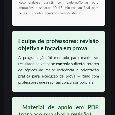
Recomenda-se assistir com caderno/folhas para
anotações e separar 10–15 minutos ao final para
revisar os pontos marcados como “críticos”.
Equipe de professores: revisão
objetiva e focada em prova
A programação foi montada para maximizar
resultado na véspera:
conteúdo direto
, reforço
de tópicos de maior incidência e orientação
prática para execução de prova — tudo com
professores que respiram concursos policiais.
Material de apoio em PDF
(para acompanhar a revisão)