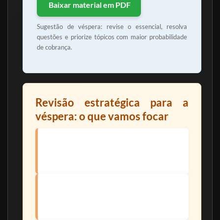
Baixar material em PDF
Sugestão de véspera: revise o essencial, resolva
questões e priorize tópicos com maior probabilidade
de cobrança.
Revisão estratégica para a
véspera: o que vamos focar
Conteúdo direcionado ao edital
Revisão objetiva dos temas mais cobrados e
com maior impacto na prova.
Erros que eliminam candidatos
O que costuma derrubar candidatos na reta
final (e como evitar).