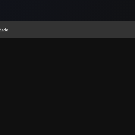
idade
Instituto Rodolfo Souza
Professores(as)
Política de Privacidade
Foi 
histó
Termos de Uso