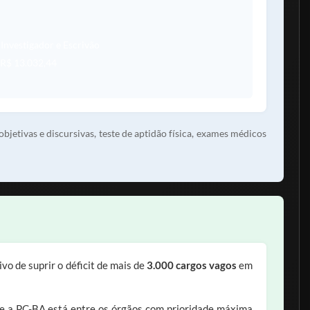
Investigador e Escrivão
 R$ 13.032,44
jetivas e discursivas, teste de aptidão física, exames médicos
vo de suprir o déficit de mais de
3.000 cargos vagos
em
, e a PC-BA está entre os órgãos com prioridade máxima