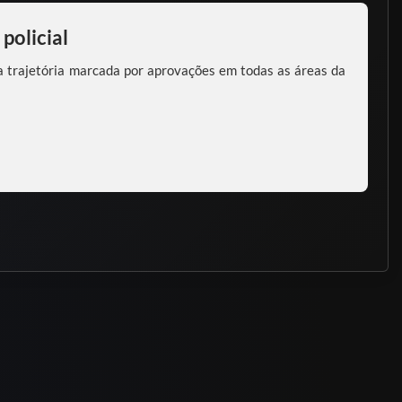
policial
a trajetória marcada por aprovações em todas as áreas da