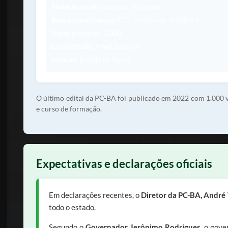
Situação atual:
Comissão formada
Banca organizadora:
FCC ou Vunesp (a definir)
Vagas previstas:
1.000
Escolaridade:
Nível Superior
Lotação:
Estado da Bahia
O último edital da PC-BA foi publicado em 2022 com 1.000 va
e curso de formação.
Expectativas e declarações oficiais
Em declarações recentes, o
Diretor da PC-BA, André
todo o estado.
Segundo o
Governador Jerônimo Rodrigues
, o gov