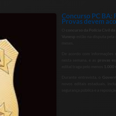
Concurso PC BA: 
Provas devem ac
O
concurso da Polícia Civil d
Vunesp
estão na disputa pela 
meses.
De acordo com informações re
nesta semana, e as
provas es
edital traga pelo menos
1.000 
Durante entrevista, o
Govern
novos editais estaduais, inc
segurança pública e a reposiçã