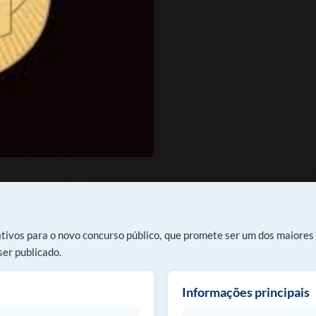
ivos para o novo concurso público, que promete ser um dos maiores 
ser publicado.
Informações principais