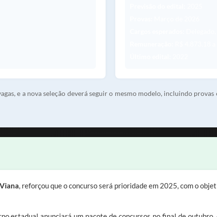
Previsão do edital:
2025
Provas:
Março de 2026
Cargos esperados:
Delegado, 
Remuneração:
R$ 4.873,18 a
Último edital:
2022
gas, e a nova seleção deverá seguir o mesmo modelo, incluindo provas ob
 Viana
, reforçou que o concurso será prioridade em 2025, com o objeti
erno estadual anunciará um pacote de concursos no final de outubro