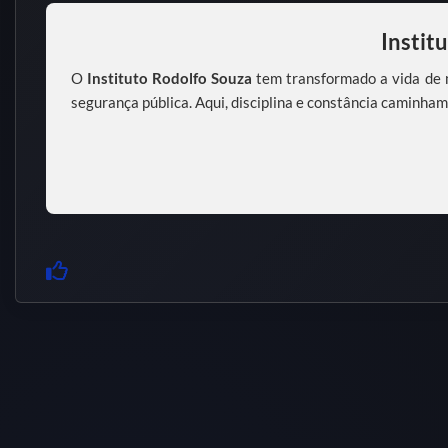
Instit
O
Instituto Rodolfo Souza
tem transformado a vida de m
segurança pública. Aqui, disciplina e constância caminham