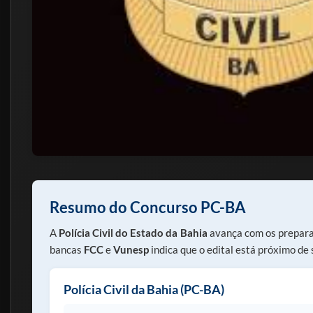
Resumo do Concurso PC-BA
A
Polícia Civil do Estado da Bahia
avança com os preparat
bancas
FCC
e
Vunesp
indica que o edital está próximo de 
Polícia Civil da Bahia (PC-BA)