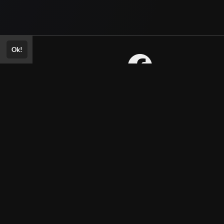
Ok!
Consultar Certificado
Consulte aqui a autenticidade do
Aprovado? Envie sua
certificado.
ria!