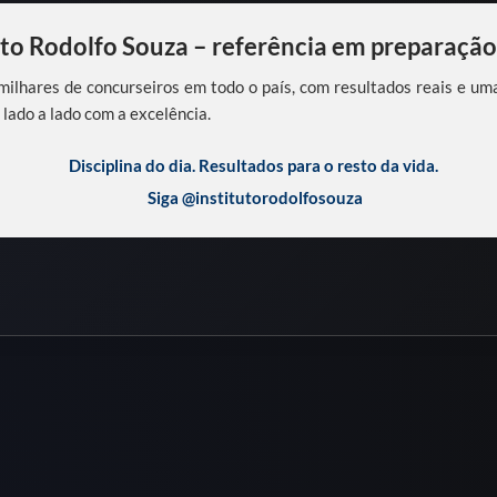
uto Rodolfo Souza – referência em preparação 
ilhares de concurseiros em todo o país, com resultados reais e um
 lado a lado com a excelência.
Disciplina do dia. Resultados para o resto da vida.
Siga @institutorodolfosouza