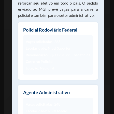
reforçar seu efetivo em todo o país. O pedido
enviado ao MGI prevê vagas para a carreira
policial e também para o setor administrativo.
Policial Rodoviário Federal
Vagas solicitadas:
263
Escolaridade:
Nível Superior
Remuneração:
R$ 11.670,33 + benefícios
Carreira:
Policial
Lotação:
Nacional
Agente Administrativo
Vagas solicitadas:
248
Escolaridade:
Nível Médio