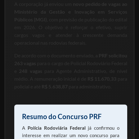
A corporação já enviou um
novo pedido de vagas ao
Ministério da Gestão e Inovação em Serviços
Públicos (MGI)
, com previsão de publicação do edital
em 2026. O objetivo é reforçar o efetivo, suprir
cargos vagos e atender à crescente demanda
operacional nas rodovias federais.
De acordo com o documento enviado, a
PRF solicitou
263 vagas
para o cargo de Policial Rodoviário Federal
e
248 vagas
para Agente Administrativo, de nível
médio. A remuneração inicial é de
R$ 11.670,33
para
policial e até
R$ 5.638,87
para administrativo.
Resumo do Concurso PRF
A
Polícia Rodoviária Federal
já confirmou o
interesse em realizar um novo concurso para