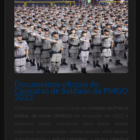
Documentos oficiais do
Concurso de Soldado da PMGO
2022
O último concurso para o cargo de
Soldado da Polícia
Militar de Goiás (PMGO)
foi realizado em 2022 e
continua sendo referência para quem deseja
ingressar na corporação. Neste espaço, você acessa
gratuitamente o
edital completo
, a
prova objetiva