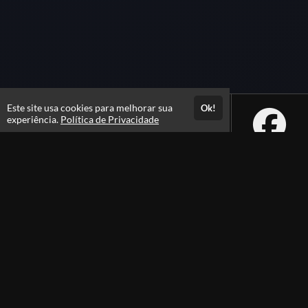
Este site usa cookies para melhorar sua
Ok!
experiência.
Política de Privacidade
Atendimento
De segunda a sexta das 08h às 21h e sábados das 08h às 16h
+556231105100
+5562991385105
Fale Conosco