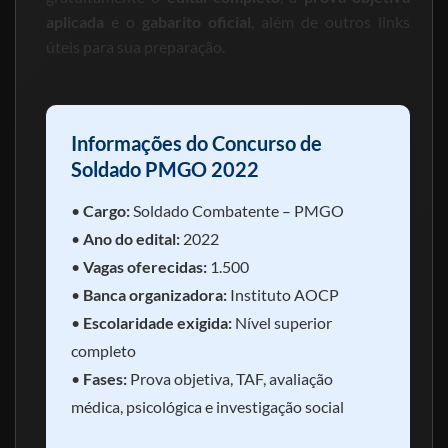
aplicada
e o
gabarito oficial
, além de outros links
úteis para sua preparação.
Informações do Concurso de
Soldado PMGO 2022
•
Cargo:
Soldado Combatente – PMGO
•
Ano do edital:
2022
•
Vagas oferecidas:
1.500
•
Banca organizadora:
Instituto AOCP
•
Escolaridade exigida:
Nível superior
completo
•
Fases:
Prova objetiva, TAF, avaliação
médica, psicológica e investigação social