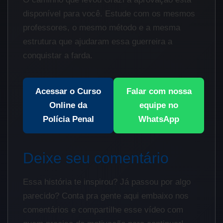
disponível para você. Estude com os mesmos
professores, o mesmo método e a mesma
estrutura que ajudaram essa guerreira a
conquistar a farda.
Acessar o Curso
Falar com nossa
Online da
equipe no
Polícia Penal
WhatsApp
Deixe seu comentário
Essa história te inspirou? Já passou por algo
parecido? Conta pra gente aqui embaixo nos
comentários e compartilhe esse vídeo com