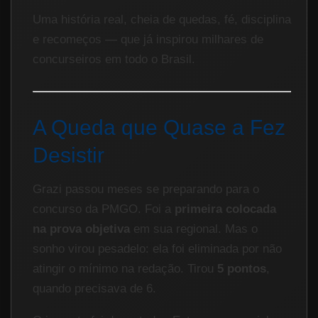
Uma história real, cheia de quedas, fé, disciplina
e recomeços — que já inspirou milhares de
concurseiros em todo o Brasil.
A Queda que Quase a Fez
Desistir
Grazi passou meses se preparando para o
concurso da PMGO. Foi a
primeira colocada
na prova objetiva
em sua regional. Mas o
sonho virou pesadelo: ela foi eliminada por não
atingir o mínimo na redação. Tirou
5 pontos
,
quando precisava de 6.