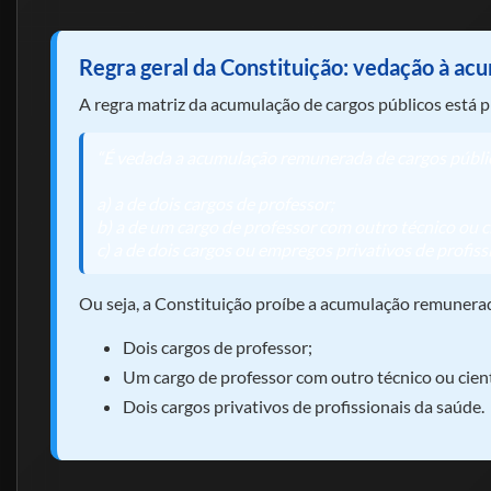
Regra geral da Constituição: vedação à ac
A regra matriz da acumulação de cargos públicos está 
“É vedada a acumulação remunerada de cargos público
a) a de dois cargos de professor;
b) a de um cargo de professor com outro técnico ou ci
c) a de dois cargos ou empregos privativos de profis
Ou seja, a Constituição proíbe a acumulação remunerad
Dois cargos de professor;
Um cargo de professor com outro técnico ou cient
Dois cargos privativos de profissionais da saúde.