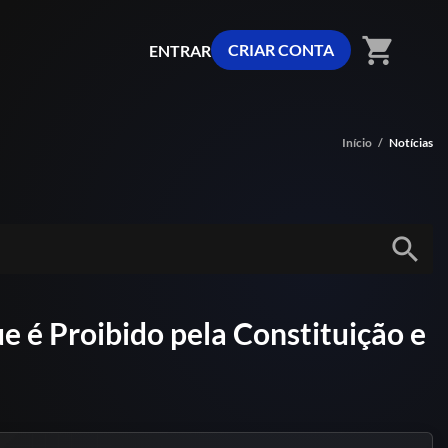
shopping_cart
CRIAR CONTA
ENTRAR
Início
/
Notícias
search
 é Proibido pela Constituição e