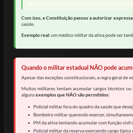
“Aplica-se aos militares do quadro de saúde o disposto
Com isso, a Constituição passou a autorizar expres
saúde.
Exemplo real:
um médico militar da ativa pode ser tam
Quando o militar estadual NÃO pode acumu
Apesar das exceções constitucionais, a regra geral de v
Muitos militares tentam acumular cargos técnicos ou c
alguns
exemplos que NÃO são permitidos
:
Policial militar fora do quadro da saúde que des
Bombeiro militar querendo exercer, simultaneamen
PM da ativa tentando acumular com função civil de
Policial militar da reserva exercendo cargo típico