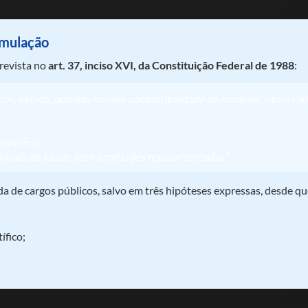
umulação
prevista no
art. 37, inciso XVI, da Constituição Federal de 1988
:
s, exceto, quando houver compatibilidade de horários, observado
entífico;
sionais de saúde, com profissões regulamentadas.”
a de cargos públicos, salvo em três hipóteses expressas, desde q
ífico;