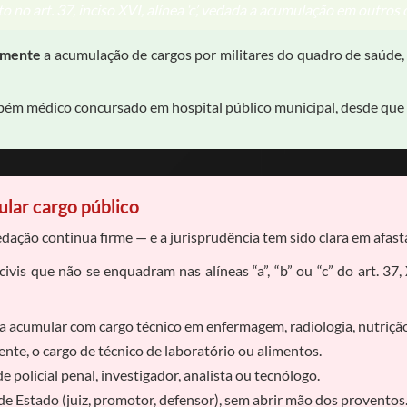
 no art. 37, inciso XVI, alínea ‘c’, vedada a acumulação em outros 
samente
a acumulação de cargos por militares do quadro de saúde,
bém médico concursado em hospital público municipal, desde que
lar cargo público
edação continua firme — e a jurisprudência tem sido clara em afas
ivis que não se enquadram nas alíneas “a”, “b” ou “c” do art. 37
eja acumular com cargo técnico em enfermagem, radiologia, nutriçã
te, o cargo de técnico de laboratório ou alimentos.
 policial penal, investigador, analista ou tecnólogo.
 de Estado (juiz, promotor, defensor), sem abrir mão dos proventos