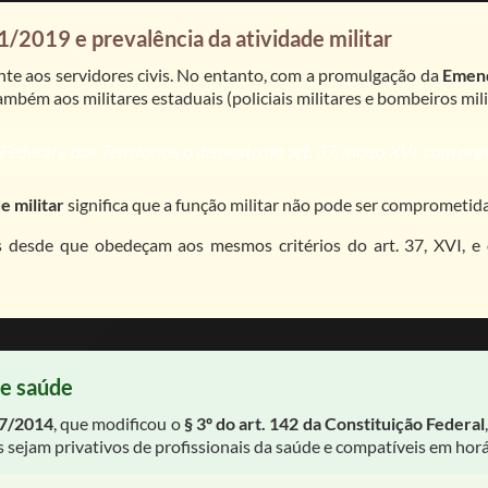
01/2019 e prevalência da atividade militar
ente aos servidores civis. No entanto, com a promulgação da
Emend
ambém aos militares estaduais (policiais militares e bombeiros mili
Federal e dos Territórios o disposto no art. 37, inciso XVI, com prev
e militar
significa que a função militar não pode ser comprometida
s desde que obedeçam aos mesmos critérios do art. 37, XVI, 
de saúde
77/2014
, que modificou o
§ 3º do art. 142 da Constituição Federal
 sejam privativos de profissionais da saúde e compatíveis em horá