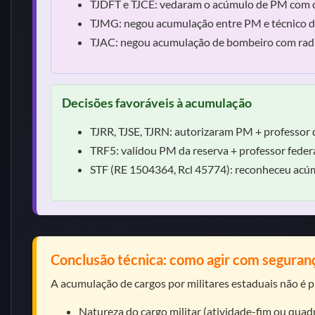
TJDFT e TJCE: vedaram o acúmulo de PM com c
TJMG: negou acumulação entre PM e técnico de
TJAC: negou acumulação de bombeiro com radio
Decisões favoráveis à acumulação
TJRR, TJSE, TJRN: autorizaram PM + professor da
TRF5: validou PM da reserva + professor federa
STF (RE 1504364, Rcl 45774): reconheceu acúmul
Conclusão técnica: como agir com seguran
A acumulação de cargos por militares estaduais não é 
Natureza do cargo militar (atividade-fim ou quad