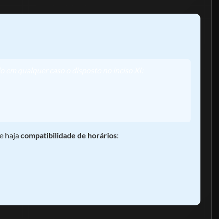
 em qualquer caso o disposto no inciso XI:
ue haja
compatibilidade de horários
: