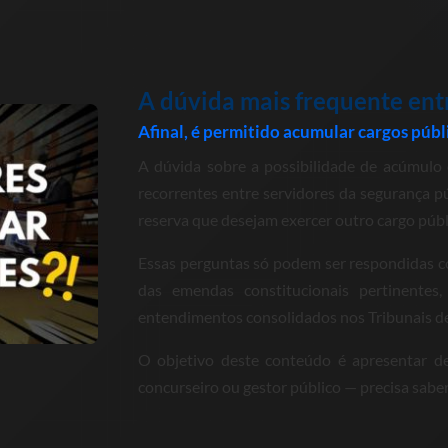
A dúvida mais frequente entr
Afinal, é permitido acumular cargos públi
A dúvida sobre a possibilidade de acúmulo 
recorrentes entre servidores da segurança púb
reserva que desejam exercer outro cargo públ
Essas perguntas só podem ser respondidas c
das emendas constitucionais pertinentes
entendimentos consolidados nos Tribunais de 
O objetivo deste conteúdo é apresentar de 
concurseiro ou gestor público — precisa saber