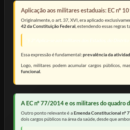
Aplicação aos militares estaduais: EC nº 1
Originalmente, o art. 37, XVI, era aplicado exclusivam
42 da Constituição Federal
, estendendo essas regras t
“§ 3º Aplica-se aos militares dos Estados, do Distrito 
Essa expressão é fundamental:
prevalência da atividad
Logo, militares podem acumular cargos públicos, ma
funcional
.
A EC nº 77/2014 e os militares do quadro 
Outro ponto relevante é a
Emenda Constitucional nº 
dois cargos públicos na área da saúde, desde que ambos