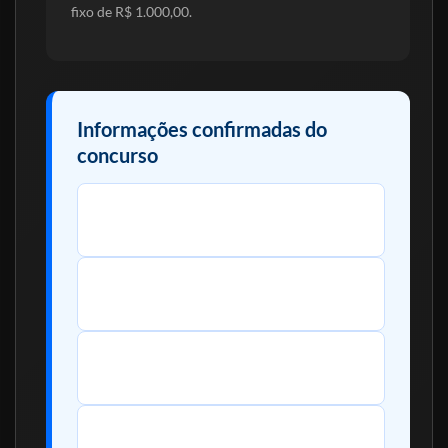
fixo de R$ 1.000,00.
Informações confirmadas do
concurso
Cargo:
Policial Legislativo
Órgão:
Assembleia Legislativa de Goiás
Vagas:
40 imediatas
Escolaridade: