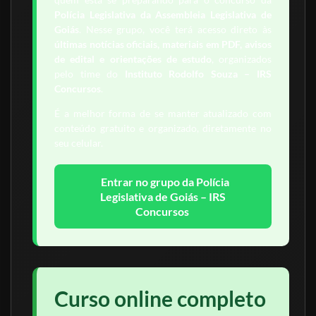
Polícia Legislativa da Assembleia Legislativa de
Goiás
. Nesse grupo, você terá acesso direto às
últimas notícias oficiais, materiais em PDF, avisos
de edital e orientações de estudo
, organizados
pelo time do
Instituto Rodolfo Souza – IRS
Concursos
.
É a melhor forma de se manter atualizado com
conteúdo gratuito e organizado, diretamente no
seu celular.
Entrar no grupo da Polícia
Legislativa de Goiás – IRS
Concursos
Curso online completo