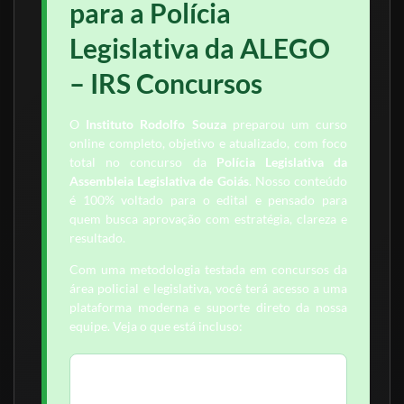
para a Polícia
Legislativa da ALEGO
– IRS Concursos
O
Instituto Rodolfo Souza
preparou um curso
online completo, objetivo e atualizado, com foco
total no concurso da
Polícia Legislativa da
Assembleia Legislativa de Goiás
. Nosso conteúdo
é 100% voltado para o edital e pensado para
quem busca aprovação com estratégia, clareza e
resultado.
Com uma metodologia testada em concursos da
área policial e legislativa, você terá acesso a uma
plataforma moderna e suporte direto da nossa
equipe. Veja o que está incluso:
Videoaulas por tópico, gravadas por
especialistas