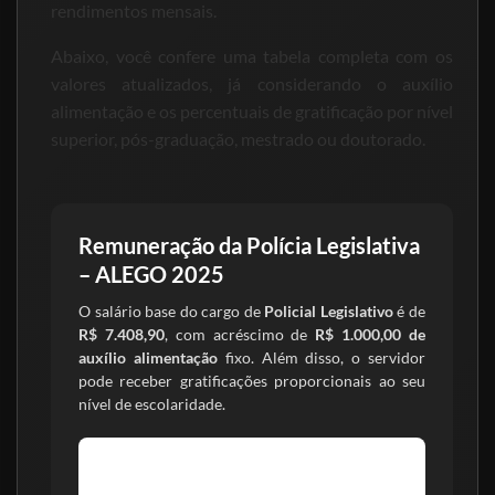
rendimentos mensais.
Abaixo, você confere uma tabela completa com os
valores atualizados, já considerando o auxílio
alimentação e os percentuais de gratificação por nível
superior, pós-graduação, mestrado ou doutorado.
Remuneração da Polícia Legislativa
– ALEGO 2025
O salário base do cargo de
Policial Legislativo
é de
R$ 7.408,90
, com acréscimo de
R$ 1.000,00 de
auxílio alimentação
fixo. Além disso, o servidor
pode receber gratificações proporcionais ao seu
nível de escolaridade.
Nível Médio
Gratificação: 0%