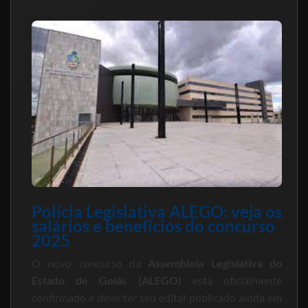
Polícia Legislativa ALEGO: veja os
salários e benefícios do concurso
2025
O novo concurso da
Assembleia Legislativa do
Estado de Goiás (ALEGO)
está oficialmente
confirmado e deve ter seu edital publicado ainda em