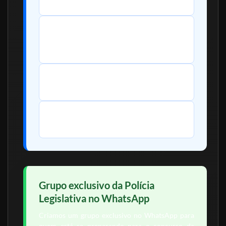
Nível médio completo
Salário inicial:
R$ 7.408,90 + R$ 1.000 de auxílio
alimentação
Idade:
Sem limite máximo
Banca:
Ainda não definida
Grupo exclusivo da Polícia
Legislativa no WhatsApp
Criamos um grupo exclusivo no WhatsApp para
quem está se preparando para o concurso da