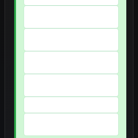
PDFs com resumos, esquemas e marcações
de edital
Flashcards e quizzes por aula, para revisão
ativa
Simulados inéditos com correção
comentada
Suporte direto via WhatsApp com nosso
time
12 meses de acesso imediato e ilimitado
Conteúdo atualizado conforme o edital
2025