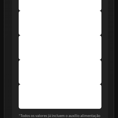
Total: R$ 8.408,90
Nível Superior
Gratificação: +20%
Total: R$ 9.890,68
Pós-graduação
Gratificação: +25%
Total: R$ 10.266,14
Mestrado
Gratificação: +30%
Total: R$ 10.641,57
Doutorado
Gratificação: +35%
Total: R$ 11.017,02
*Todos os valores já incluem o auxílio alimentação