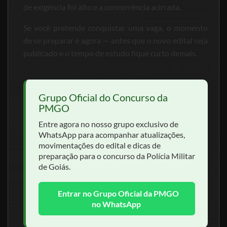
de exigência foi alto e a concorrência acirrada.
Se você pretende conquistar uma vaga, o momento
de se preparar é agora — antes que o novo edital seja
publicado e o tempo de estudo fique curto demais.
Grupo Oficial do Concurso da
PMGO
Entre agora no nosso grupo exclusivo de
WhatsApp para acompanhar atualizações,
movimentações do edital e dicas de
preparação para o concurso da Polícia Militar
de Goiás.
Entrar no Grupo Oficial da PMGO
no WhatsApp