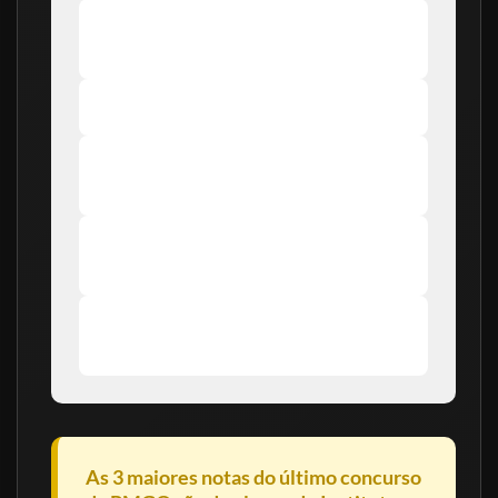
Flashcards interativos para revisão rápida e
memorização inteligente
Quizzes por disciplina para fixação imediata
Minissimulados com questões inéditas e
correção explicativa
Suporte direto via WhatsApp durante toda a
sua preparação
Acesso imediato, com 12 meses de duração e
atualização garantida
As 3 maiores notas do último concurso