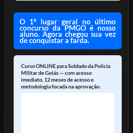
O 1º lugar geral no último
concurso da PMGO é nosso
aluno. Agora chegou sua vez
de conquistar a farda.
Curso ONLINE para Soldado da Polícia
Militar de Goiás — com acesso
imediato, 12 meses de acesso e
metodologia focada na aprovação.
Estude com o time que colocou o 1º lugar
geral no topo do último concurso da PMGO.
Conteúdo completo, suporte dedicado e foco
total no que realmente cai. A sua preparação
começa aqui — com estratégia, experiência e
resultado.