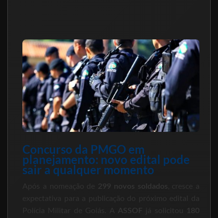
Concurso da PMGO em
planejamento: novo edital pode
sair a qualquer momento
Após a nomeação de
299 novos soldados
, cresce a
expectativa para a publicação do próximo edital da
Polícia Militar de Goiás. A
ASSOF
já solicitou
180