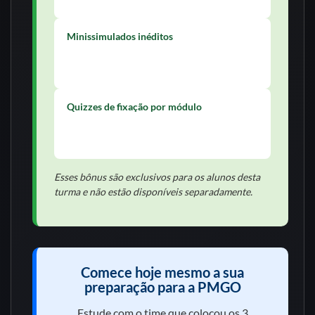
pontos do edital com agilidade.
Minissimulados inéditos
Testes no estilo da banca, com correção
comentada e feedback de desempenho.
Quizzes de fixação por módulo
Revise de forma ativa ao final de cada
disciplina com quizzes objetivos e dinâmicos.
Esses bônus são exclusivos para os alunos desta
turma e não estão disponíveis separadamente.
Comece hoje mesmo a sua
preparação para a PMGO
Estude com o time que colocou os 3