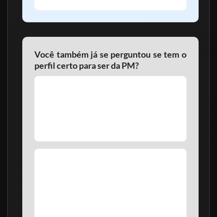
Você também já se perguntou se tem o
perfil certo para ser da PM?
Talvez você já tenha escutado que só passa
quem é jovem, atleta ou muito inteligente.
Talvez tenha acreditado que não dá conta, ou
que não é o seu momento. Ou que concurso
da PMGO é para quem já nasceu pronto.
A verdade é que a farda não é para quem tem
um perfil perfeito. É para quem tem atitude,
estratégia e preparo. O professor
Rodolfo
Souza
é prova disso: foi praça, fez o
CFP
, foi
aprovado no
CFO
e agora é oficial da PMGO e
hoje coordena esse curso. Se você tiver