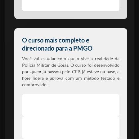
vontade, o resto a gente te ensina.
O curso mais completo e
direcionado para a PMGO
Você vai estudar com quem vive a realidade da
Polícia Militar de Goiás. O curso foi desenvolvido
por quem já passou pelo CFP, já esteve na base, e
hoje lidera e aprova com um método testado e
comprovado.
Videoaulas gravadas por professores
concursados e especialistas
PDFs completos, organizados por tema e com
foco no edital da PMGO