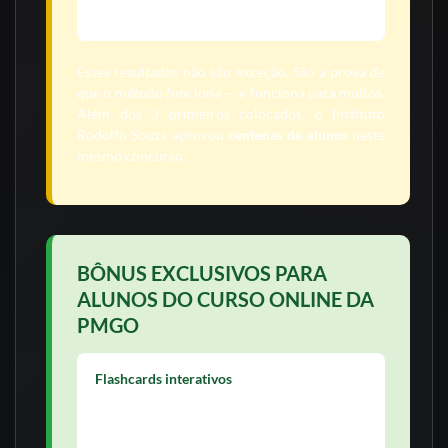
Goiânia)
Esses resultados não são exceção. São a prova de
que o método funciona — e funciona para muitos.
Além dos 3 primeiros colocados, o Instituto
Rodolfo Souza aprovou
centenas de alunos
neste
mesmo concurso.
BÔNUS EXCLUSIVOS PARA
ALUNOS DO CURSO ONLINE DA
PMGO
Flashcards interativos
Ferramenta prática de perguntas e respostas
rápidas. Ideal para revisar os principais