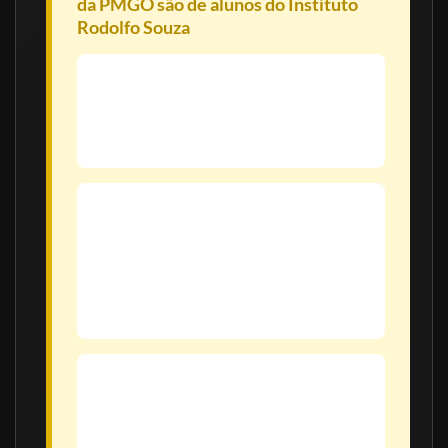
da PMGO são de alunos do Instituto
Rodolfo Souza
1º Lugar Geral – Matheus Nogueira Santos
Nota Final:
99,00
Aluno do
curso online
Inscrito para o
1º CRPM (Goiânia)
2º Lugar Geral – Gustavo Constantino
Ferreira
Nota Final:
97,50
Aluno do
curso online
Inscrito para o
2º CRPM (Aparecida de
Goiânia)
3º Lugar Geral – Raul Soledade Silva
Nota Final:
97,50
Aluno do
curso presencial
Inscrito para o
2º CRPM (Aparecida de