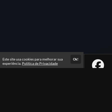
Este site usa cookies para melhorar sua
Ok!
experiência.
Política de Privacidade
Atendimento
De segunda a sexta das 08h às 21h e sábados das 08h às 16h
+556231105100