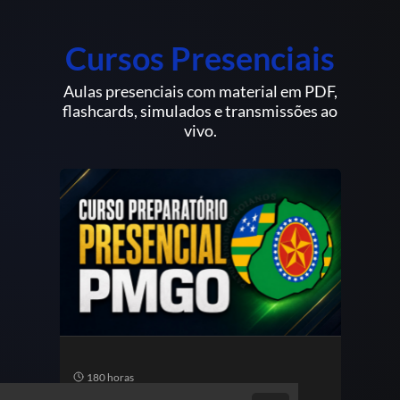
Cursos Presenciais
Aulas presenciais com material em PDF,
flashcards, simulados e transmissões ao
vivo.
180 horas
18
Curso Preparatório
Curs