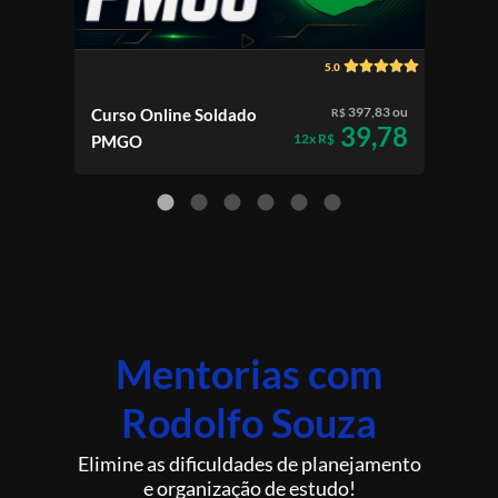
5.0
397,83 ou
Curso Online Soldado
Curs
R$
39,78
12x R$
PMGO
Esc
Mentorias com
Rodolfo Souza
Elimine as dificuldades de planejamento
e organização de estudo!