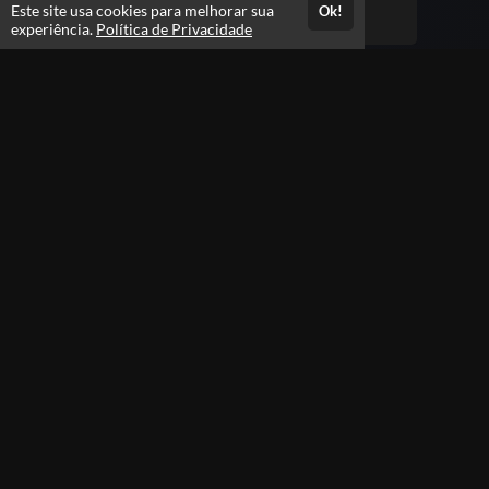
Este site usa cookies para melhorar sua
Ok!
Presencial PMGO
Pres
experiência.
Política de Privacidade
Exame da OAB
Preparação completa para você conquistar sua
aprovação na OAB.