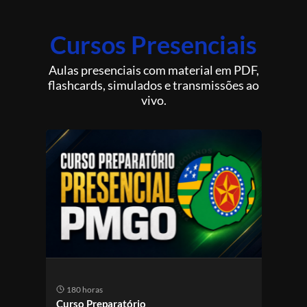
Cursos Presenciais
Aulas presenciais com material em PDF,
flashcards, simulados e transmissões ao
vivo.
180 horas
18
Curso Preparatório
Curs