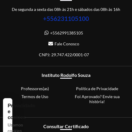
De segunda a sexta das 08h às 21h e sábados das 08h às 16h
+556231105100
+5562991385105
Fale Conosco
CNPJ: 29.747.422/0001-07
Instituto Rodolfo Souza
Professores(as)
Política de Privacidade
Termos de Uso
Foi Aprovado? Envie sua
história!
Privacidade
e
cookies
Usamos
Consultar Certificado
cookies