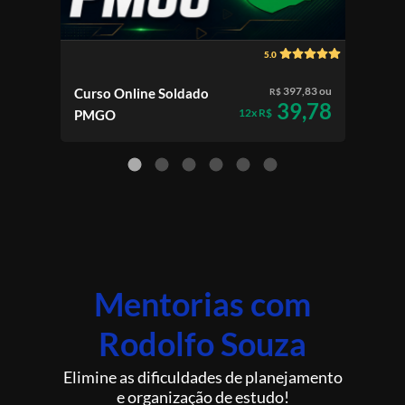
5.0
397,83 ou
Curso Online Soldado
Curs
R$
39,78
12x R$
PMGO
Esc
Mentorias com
Rodolfo Souza
Elimine as dificuldades de planejamento
e organização de estudo!