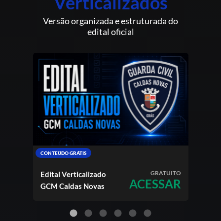
Verticalizados
Versão organizada e estruturada do
edital oficial
CONTEÚDO GRÁTIS
CONTE
GRATUITO
Edital Verticalizado
Edit
ACESSAR
GCM Caldas Novas
Polic
ALE