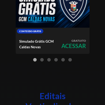
CONTEÚDO GRÁTIS
CONTE
GRATUITO
Simulado Grátis GCM
Simu
ACESSAR
Caldas Novas
PM
Editais