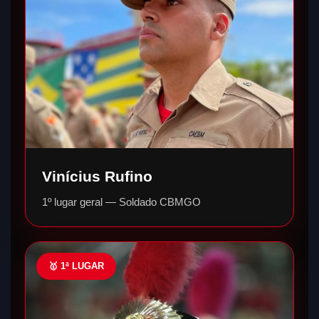
Vinícius Rufino
1º lugar geral — Soldado CBMGO
🥇 1ª LUGAR