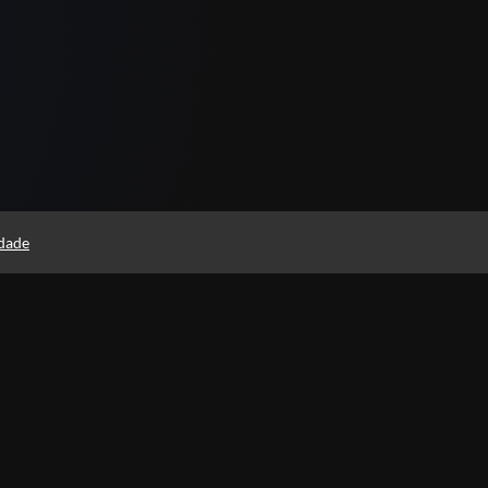
idade
Instituto Rodolfo Souza
Professores(as)
Política de Privacidade
Foi 
histó
Termos de Uso