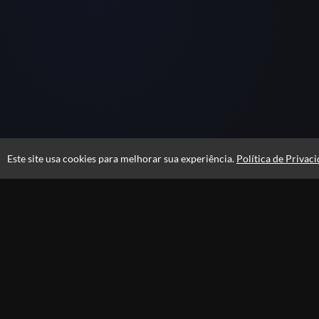
Este site usa cookies para melhorar sua experiência.
Política de Privac
Atendimento
De segunda a sexta das 08h às 21h e sábados das 08h às 16h
+556231105100
Privacidade