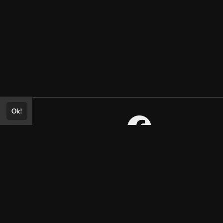
Ok!
Consultar Certificado
Consulte aqui a autenticidade do
Aprovado? Envie sua
certificado.
ria!