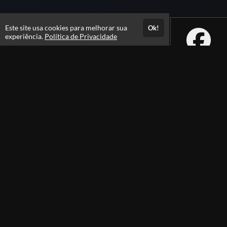
Este site usa cookies para melhorar sua
Ok!
experiência.
Política de Privacidade
Atendimento
De segunda a sexta das 08h às 21h e sábados das 08h às 16h
+556231105100
+5562991385105
Fale Conosco
CNPJ: 29.747.422/0001-07
Instituto Rodolfo Souza