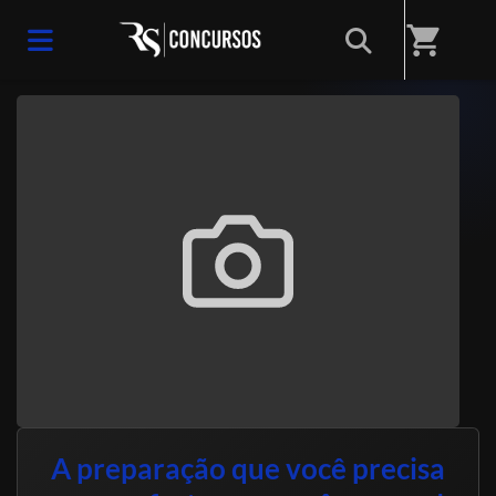
Início
/
Sobre nós
shopping_cart
A preparação que você precisa